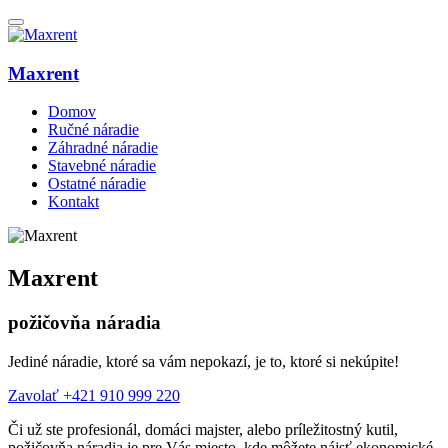
Maxrent
Domov
Ručné náradie
Záhradné náradie
Stavebné náradie
Ostatné náradie
Kontakt
Maxrent
požičovňa náradia
Jediné náradie, ktoré sa vám nepokazí, je to, ktoré si nekúpite!
Zavolať +421 910 999 220
Či už ste profesionál, domáci majster, alebo príležitostný kutil,
požičovňa náradia je pre Vás miesto, kde môžete nájsť ekonomické,