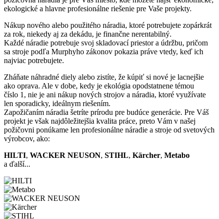
ekologické a hlavne profesionálne riešenie pre Vaše projekty.
Nákup nového alebo použitého náradia, ktoré potrebujete zopárkrát
za rok, niekedy aj za dekádu, je finančne nerentabilný.
Každé náradie potrebuje svoj skladovací priestor a údržbu, pričom
sa stroje podľa Murphyho zákonov pokazia práve vtedy, keď ich
najviac potrebujete.
Zháňate náhradné diely alebo zistíte, že kúpiť si nové je lacnejšie
ako oprava. Ale v dobe, kedy je ekológia opodstatnene témou
číslo 1, nie je ani nákup nových strojov a náradia, ktoré využívate
len sporadicky, ideálnym riešením.
Zapožičaním náradia šetríte prírodu pre budúce generácie. Pre Váš
projekt je však najdôležitejšia kvalita práce, preto Vám v našej
požičovni ponúkame len profesionálne náradie a stroje od svetových
výrobcov, ako:
HILTI
,
WACKER NEUSON
,
STIHL
,
Kärcher
,
Metabo
a ďalší...